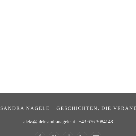
SANDRA NAGELE – GESCHICHTEN, DIE VERÄN
aleks@aleksandranagele.at
.
+43 676 3084148